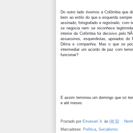
Do outro lado tivemos a Colômbia que di
bem ao estilo do que a esquerda sempre 
assinado, fotografado e registrado, com te
se negocia nem se reconhece legitimida
interior da Colômbia foi decisivo pelo 
assassinos, esquerdistas, apoiados do
Dilma e companhia. Mas o que se pode
intermediar um acordo de paz com terror
funcionar?
E assim terminou um domingo que só termi
e até meses.
Postado por
Emanuel Jr.
às
04:32
Nenh
Marcadores:
Política
,
Socialismo