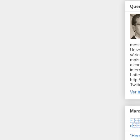
Que
mest
Univ
vário
mais 
alcan
inter
Latte
http
Twitt
Ver 
Marc
H
o 
"Her