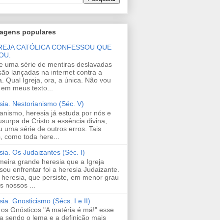
agens populares
GREJA CATÓLICA CONFESSOU QUE
OU.
te uma série de mentiras deslavadas
são lançadas na internet contra a
a. Qual Igreja, ora, a única. Não vou
 em meus texto...
sia. Nestorianismo (Séc. V)
ianismo, heresia já estuda por nós e
usurpa de Cristo a essência divina,
u uma série de outros erros. Tais
, como toda here...
sia. Os Judaizantes (Séc. I)
imeira grande heresia que a Igreja
sou enfrentar foi a heresia Judaizante.
 heresia, que persiste, em menor grau
s nossos ...
ia. Gnosticismo (Sécs. I e II)
 os Gnósticos "A matéria é má!" esse
a sendo o lema e a definição mais