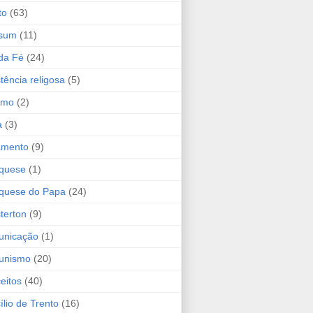
to
(63)
isum
(11)
da Fé
(24)
tência religosa
(5)
smo
(2)
a
(3)
amento
(9)
quese
(1)
quese do Papa
(24)
terton
(9)
nicação
(1)
unismo
(20)
eitos
(40)
ílio de Trento
(16)