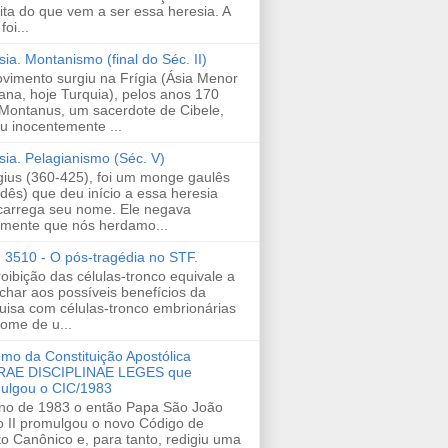
ita do que vem a ser essa heresia. A
foi...
ia. Montanismo (final do Séc. II)
vimento surgiu na Frígia (Ásia Menor
na, hoje Turquia), pelos anos 170
 Montanus, um sacerdote de Cibele,
ou inocentemente ...
sia. Pelagianismo (Séc. V)
gius (360-425), foi um monge gaulês
ndês) que deu início a essa heresia
carrega seu nome. Ele negava
zmente que nós herdamo...
 3510 - O pós-tragédia no STF.
roibição das células-tronco equivale a
echar aos possíveis benefícios da
uisa com células-tronco embrionárias
ome de u...
mo da Constituição Apostólica
AE DISCIPLINAE LEGES que
ulgou o CIC/1983
no de 1983 o então Papa São João
o II promulgou o novo Código de
to Canônico e, para tanto, redigiu uma