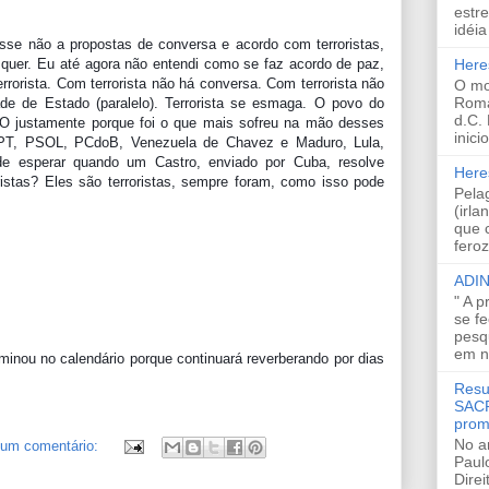
estre
idéia 
sse não a propostas de conversa e acordo com terroristas, 
quer. Eu até agora não entendi como se faz acordo de paz, 
Heres
rrorista. Com terrorista não há conversa. Com terrorista não 
O mo
Roma
de de Estado (paralelo). Terrorista se esmaga. O povo do 
d.C.
NÃO justamente porque foi o que mais sofreu na mão desses 
inici
 PT, PSOL, PCdoB, Venezuela de Chavez e Maduro, Lula, 
 esperar quando um Castro, enviado por Cuba, resolve 
Here
istas? Eles são terroristas, sempre foram, como isso pode 
Pela
(irla
que 
fero
ADIN
" A p
se f
pesq
em n
nou no calendário porque continuará reverberando por dias 
Resu
SACR
prom
No a
um comentário:
Paul
Direi