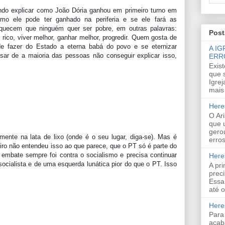
ando explicar como João Dória ganhou em primeiro turno em 
mo ele pode ter ganhado na periferia e se ele fará as 
quecem que ninguém quer ser pobre, em outras palavras: 
Post
rico, viver melhor, ganhar melhor, progredir. Quem gosta de 
nde fazer do Estado a eterna babá do povo e se eternizar 
A I
r de a maioria das pessoas não conseguir explicar isso, 
ERR
Exis
que 
Igrej
mais
Here
O Ar
que 
gero
lmente na lata de lixo (onde é o seu lugar, diga-se). Mas é 
erros
iro não entendeu isso ao que parece, que o PT só é parte do 
embate sempre foi contra o socialismo e precisa continuar 
Here
ialista e de uma esquerda lunática pior do que o PT. Isso 
A pr
preci
Essa
até o
Heres
Para
acab