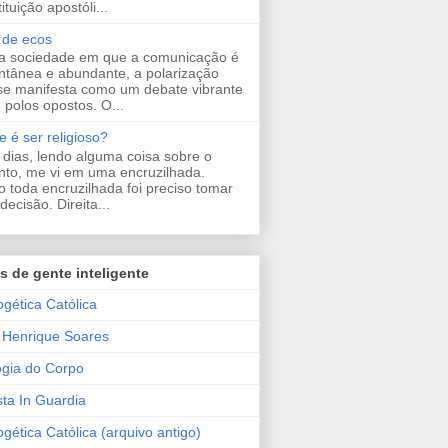
ituição apostóli...
s de ecos
 sociedade em que a comunicação é
antânea e abundante, a polarização
se manifesta como um debate vibrante
 polos opostos. O...
 é ser religioso?
 dias, lendo alguma coisa sobre o
nto, me vi em uma encruzilhada.
 toda encruzilhada foi preciso tomar
ecisão. Direita...
s de gente inteligente
ogética Católica
Henrique Soares
ogia do Corpo
sta In Guardia
gética Católica (arquivo antigo)