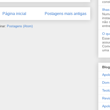
const
Ilha
Página inicial
Postagens mais antigas
Numa
inst
não 
entre
inar:
Postagens (Atom)
O que
Esse
assu
Como
uma d
Blog
Apol
Dom 
Teol
Revi
Apolo