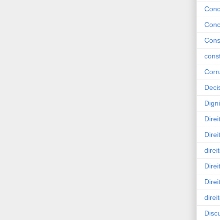
Concí
Conc
Cons
const
Corr
Deci
Dign
Direi
Dire
direi
Direi
Dire
direi
Disc