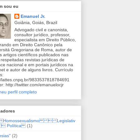
m sou eu
Emanuel Jr.
Goiânia, Goiás, Brazil
Advogado civil e canonista,
consultor jurídico, professor,
especialista em Direito Público,
rando em Direito Canônico pela
ersitá Gregoriana de Roma, autor de
s artigos científicos publicados nas
respeitadas revistas jurídicas de
ce nacional e em portais jurídicos na
net e autor de alguns livros. Currículo
s:
://lattes.cnpq.br/9833537818784691
er: http://twitter.com/emanuelocjr
meu perfil completo
adores
omossexualismo  Legislativ
 Política
(1)
esias"
(2)