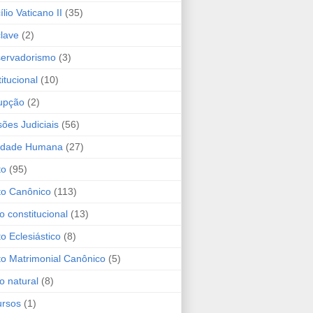
lio Vaticano II
(35)
lave
(2)
ervadorismo
(3)
itucional
(10)
upção
(2)
sões Judiciais
(56)
idade Humana
(27)
to
(95)
ito Canônico
(113)
to constitucional
(13)
to Eclesiástico
(8)
ito Matrimonial Canônico
(5)
to natural
(8)
ursos
(1)