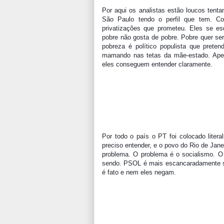
Por aqui os analistas estão loucos tent
São Paulo tendo o perfil que tem. Co
privatizações que prometeu. Eles se es
pobre não gosta de pobre. Pobre quer ser 
pobreza é político populista que prete
mamando nas tetas da mãe-estado. Apesa
eles conseguem entender claramente.
Por todo o país o PT foi colocado litera
preciso entender, e o povo do Rio de Jane
problema. O problema é o socialismo. O 
sendo. PSOL é mais escancaradamente soc
é fato e nem eles negam.