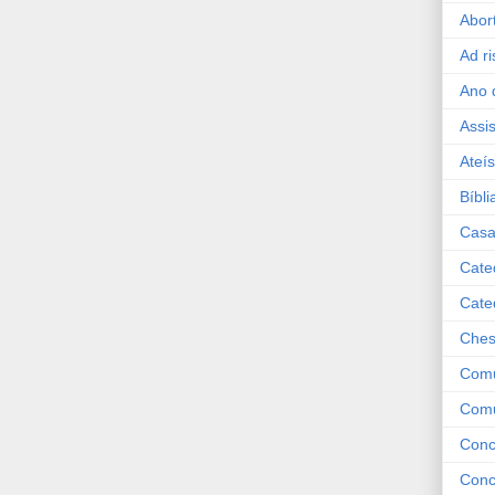
Abor
Ad r
Ano 
Assis
Ateí
Bíbli
Cas
Cate
Cate
Ches
Comu
Com
Conc
Conc